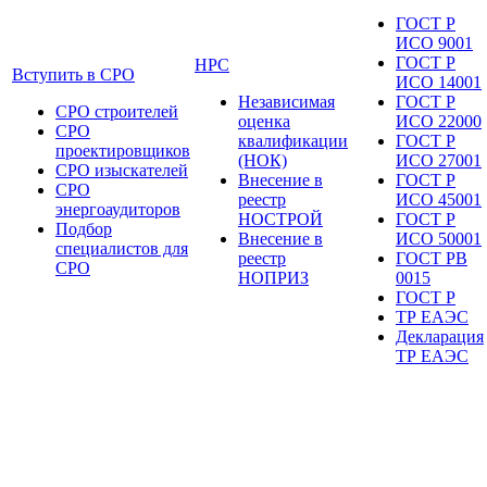
ГОСТ Р
ИСО 9001
ГОСТ Р
НРС
Вступить в СРО
ИСО 14001
Независимая
ГОСТ Р
СРО строителей
оценка
ИСО 22000
СРО
квалификации
ГОСТ Р
проектировщиков
(НОК)
ИСО 27001
СРО изыскателей
Внесение в
ГОСТ Р
СРО
реестр
ИСО 45001
энергоаудиторов
НОСТРОЙ
ГОСТ Р
Подбор
Внесение в
ИСО 50001
специалистов для
реестр
ГОСТ РВ
СРО
НОПРИЗ
0015
ГОСТ Р
ТР ЕАЭС
Декларация
ТР ЕАЭС