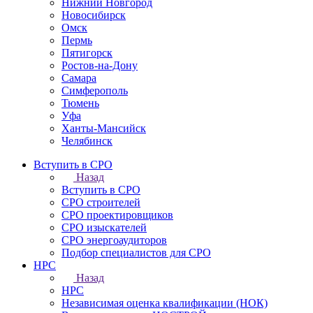
Нижний Новгород
Новосибирск
Омск
Пермь
Пятигорск
Ростов-на-Дону
Самара
Симферополь
Тюмень
Уфа
Ханты-Мансийск
Челябинск
Вступить в СРО
Назад
Вступить в СРО
СРО строителей
СРО проектировщиков
СРО изыскателей
СРО энергоаудиторов
Подбор специалистов для СРО
НРС
Назад
НРС
Независимая оценка квалификации (НОК)