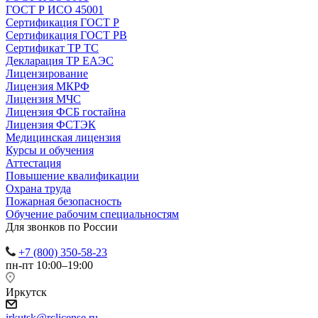
ГОСТ Р ИСО 45001
Сертификация ГОСТ Р
Сертификация ГОСТ РВ
Сертификат ТР ТС
Декларация ТР ЕАЭС
Лицензирование
Лицензия МКРФ
Лицензия МЧС
Лицензия ФСБ гостайна
Лицензия ФСТЭК
Медицинская лицензия
Курсы и обучения
Аттестация
Повышение квалификации
Охрана труда
Пожарная безопасность
Обучение рабочим специальностям
Для звонков по России
+7 (800) 350-58-23
пн-пт 10:00–19:00
Иркутск
irkutsk@rclicense.ru