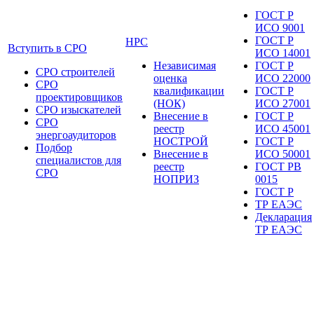
ГОСТ Р
ИСО 9001
ГОСТ Р
НРС
Вступить в СРО
ИСО 14001
Независимая
ГОСТ Р
СРО строителей
оценка
ИСО 22000
СРО
квалификации
ГОСТ Р
проектировщиков
(НОК)
ИСО 27001
СРО изыскателей
Внесение в
ГОСТ Р
СРО
реестр
ИСО 45001
энергоаудиторов
НОСТРОЙ
ГОСТ Р
Подбор
Внесение в
ИСО 50001
специалистов для
реестр
ГОСТ РВ
СРО
НОПРИЗ
0015
ГОСТ Р
ТР ЕАЭС
Декларация
ТР ЕАЭС