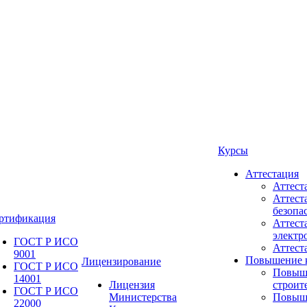
Курсы
Аттестация
Аттест
Аттест
безопа
ртификация
Аттест
электр
ГОСТ Р ИСО
Аттес
9001
Повышение 
Лицензирование
ГОСТ Р ИСО
Повыш
14001
Лицензия
строит
ГОСТ Р ИСО
Министерства
Повыш
22000