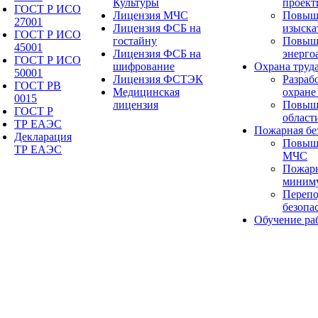
Культуры
проект
ГОСТ Р ИСО
Лицензия МЧС
Повыш
27001
Лицензия ФСБ на
изыска
ГОСТ Р ИСО
гостайну
Повыш
45001
Лицензия ФСБ на
энерго
ГОСТ Р ИСО
шифрование
Охрана труд
50001
Лицензия ФСТЭК
Разраб
ГОСТ РВ
Медицинская
охране
0015
лицензия
Повыше
ГОСТ Р
област
ТР ЕАЭС
Пожарная бе
Декларация
Повыш
ТР ЕАЭС
МЧС
Пожарн
миним
Перепо
безопа
Обучение ра