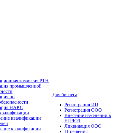
ационная комиссия РТН
ация промышленной
сности
Для бизнеса
ация по
обезопасности
Регистрация ИП
тация НАКС
Регистрация ООО
квалификации
Внесение изменений в
ение квалификации
ЕГРЮЛ
елей
Ликвидация ООО
ение квалификации
IT-решения