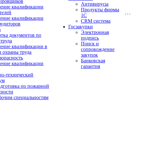
ировщиков
Антивирусы
ение квалификации
Продукты фирмы
телей
1C
ение квалификации
CRM система
аудиторов
Госзакупки
а
Электронная
отка документов по
подпись
 труда
Поиск и
ние квалификации в
сопровождение
и охраны труда
закупок
зопасность
Банковская
ение квалификации
гарантия
о-технический
ум
дготовка по пожарной
сности
бочим специальностям