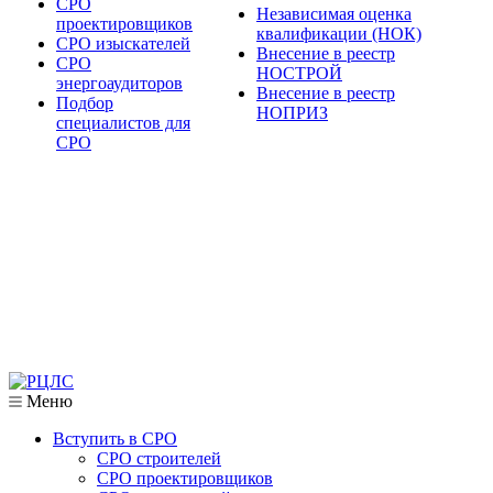
СРО
Независимая оценка
проектировщиков
квалификации (НОК)
СРО изыскателей
Внесение в реестр
СРО
НОСТРОЙ
энергоаудиторов
Внесение в реестр
Подбор
НОПРИЗ
специалистов для
СРО
Меню
Вступить в СРО
СРО строителей
СРО проектировщиков