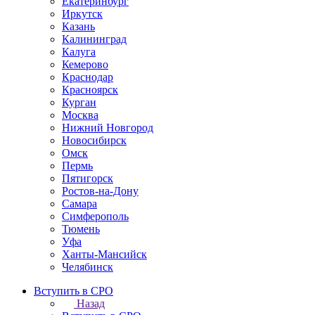
Екатеринбург
Иркутск
Казань
Калининград
Калуга
Кемерово
Краснодар
Красноярск
Курган
Москва
Нижний Новгород
Новосибирск
Омск
Пермь
Пятигорск
Ростов-на-Дону
Самара
Симферополь
Тюмень
Уфа
Ханты-Мансийск
Челябинск
Вступить в СРО
Назад