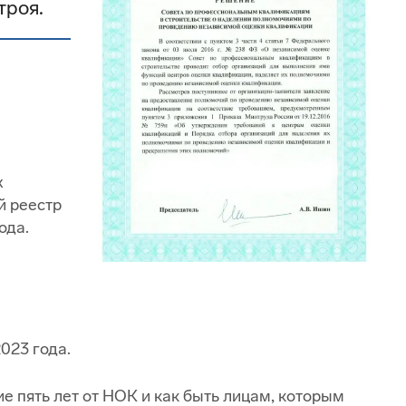
троя.
х
й реестр
ода.
023 года.
е пять лет от НОК и как быть лицам, которым