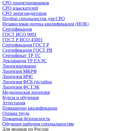
СРО проектировщиков
СРО изыскателей
СРО энергоаудиторов
Подбор специалистов для СРО
Независимая оценка квалификации (НОК)
Сертификация
ГОСТ ИСО 9001
ГОСТ Р ИСО 45001
Сертификация ГОСТ Р
Сертификация ГОСТ РВ
Сертификат ТР ТС
Декларация ТР ЕАЭС
Лицензирование
Лицензия МКРФ
Лицензия МЧС
Лицензия ФСБ гостайна
Лицензия ФСТЭК
Медицинская лицензия
Курсы и обучения
Аттестация
Повышение квалификации
Охрана труда
Пожарная безопасность
Обучение рабочим специальностям
Для звонков по России