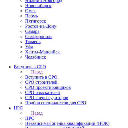
Нижний Новгород
Новосибирск
Омск
Пермь
Пятигорск
Ростов-на-Дону
Самара
Симферополь
Тюмень
Уфа
Ханты-Мансийск
Челябинск
Вступить в СРО
Назад
Вступить в СРО
СРО строителей
СРО проектировщиков
СРО изыскателей
СРО энергоаудиторов
Подбор специалистов для СРО
НРС
Назад
НРС
Независимая оценка квалификации (НОК)