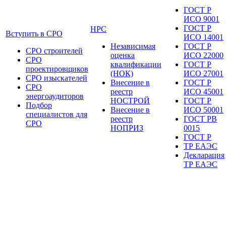
ГОСТ Р
ИСО 9001
ГОСТ Р
НРС
Вступить в СРО
ИСО 14001
Независимая
ГОСТ Р
СРО строителей
оценка
ИСО 22000
СРО
квалификации
ГОСТ Р
проектировщиков
(НОК)
ИСО 27001
СРО изыскателей
Внесение в
ГОСТ Р
СРО
реестр
ИСО 45001
энергоаудиторов
НОСТРОЙ
ГОСТ Р
Подбор
Внесение в
ИСО 50001
специалистов для
реестр
ГОСТ РВ
СРО
НОПРИЗ
0015
ГОСТ Р
ТР ЕАЭС
Декларация
ТР ЕАЭС