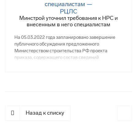
Минстрой уточнил требования к НРС и
внесенным в него специалистам
На 05.03.2022 года запланировано завершение
публичного обсуждения предложенного
Министерством строительства РФ проекта
приказа, содержащего состав сведений
относительно соответствия физического лица
требованиям для включения в национальный
реестр специалистов (НРС). Документ включает
перечень оснований для отказа и исключения, а
также список документальных приложений для
подтверждения квалификационного уровня в
сфере инженерно-изыскательских и
архитектурно-строительных проектных работ.
Назад к списку